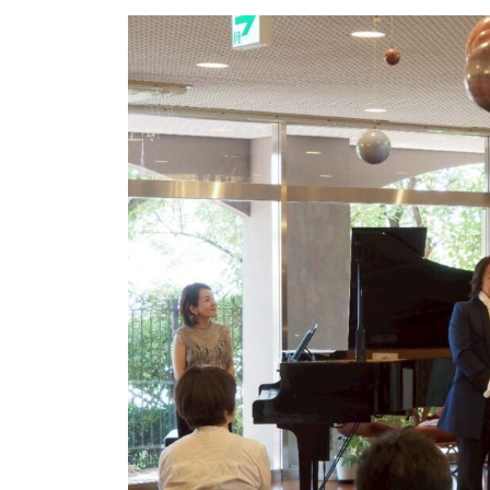
更
新
日
時
: