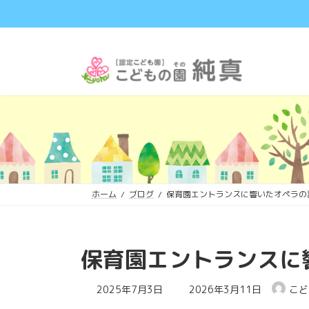
コ
ナ
ン
ビ
テ
ゲ
ン
ー
ツ
シ
へ
ョ
ス
ン
キ
に
ッ
移
プ
動
ホーム
ブログ
保育園エントランスに響いたオペラの
保育園エントランスに
最
2025年7月3日
2026年3月11日
こど
終