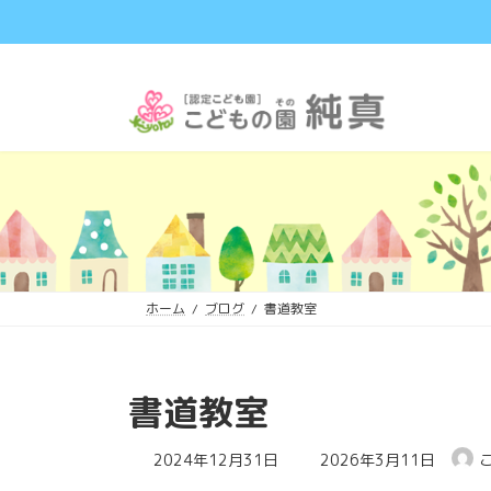
コ
ナ
ン
ビ
テ
ゲ
ン
ー
ツ
シ
へ
ョ
ス
ン
キ
に
ッ
移
プ
動
ホーム
ブログ
書道教室
書道教室
最
2024年12月31日
2026年3月11日
終