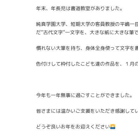
更
年末、年長児は書道教室がありました。
新
日
時
純真学園大学、短期大学の客員教授の平嶋一
:
だ“古代文字”一文字を、大きな紙に大きな筆
慣れない大筆を持ち、身体全身使って文字を
色付けして枠付したこども達の作品を、１月
今年も一年無事に過ごすことができました。
皆さまには温かいご支援をいただき感謝して
どうぞ良いお年をお迎えください