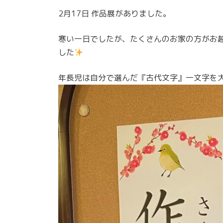
更
2月17日 作品展がありました。
新
日
時
寒い一日でしたが、たくさんのお家の方がお
:
した
年長児は自分で選んだ『古代文字』一文字を