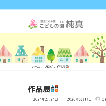
コ
ナ
ン
ビ
テ
ゲ
ン
ー
ツ
シ
へ
ョ
ス
ン
キ
に
ッ
移
プ
動
ホーム
ブログ
作品展
作品展
最
2024年2月24日
2026年3月11日
こ
終